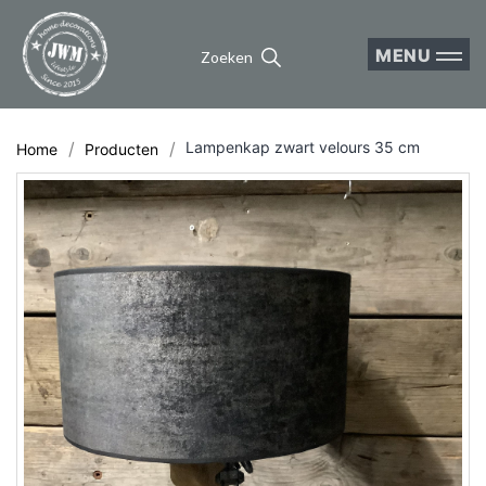
MENU
Zoeken
Lampenkap zwart velours 35 cm
Home
Producten