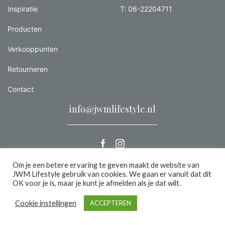
Inspiratie
T: 06-22204711
Producten
Verkooppunten
Retourneren
Contact
info@jwmlifestyle.nl
Om je een betere ervaring te geven maakt de website van
JWM Lifestyle gebruik van cookies. We gaan er vanuit dat dit
Alle rechten voorbehouden 2026 |
Privacy
OK voor je is, maar je kunt je afmelden als je dat wilt.
een we make it website
Cookie instellingen
ACCEPTEREN