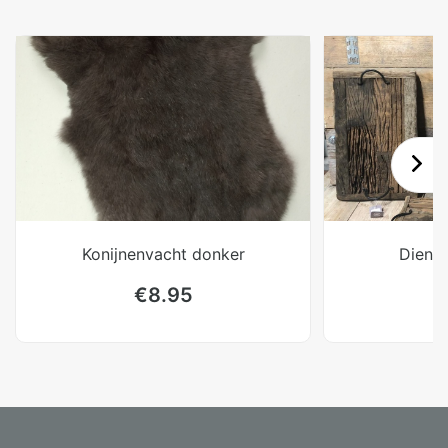
Konijnenvacht donker
Dienbl
€
8.95