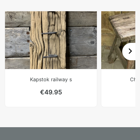
Kapstok railway s
Chin
€
49.95