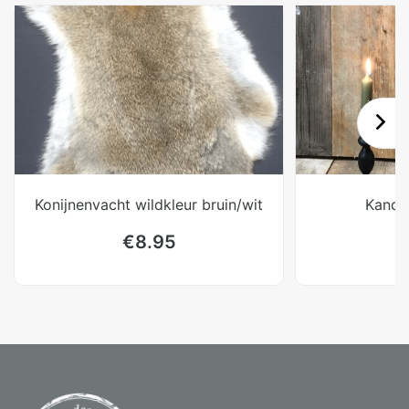
Konijnenvacht wildkleur bruin/wit
Kande
€
8.95