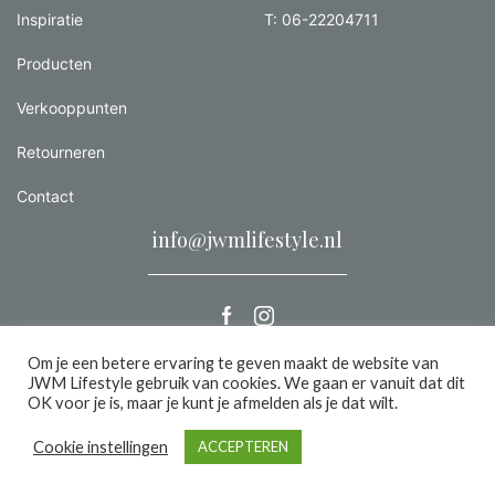
Inspiratie
T: 06-22204711
Producten
Verkooppunten
Retourneren
Contact
info@jwmlifestyle.nl
Om je een betere ervaring te geven maakt de website van
JWM Lifestyle gebruik van cookies. We gaan er vanuit dat dit
Alle rechten voorbehouden 2026 |
Privacy
OK voor je is, maar je kunt je afmelden als je dat wilt.
een we make it website
Cookie instellingen
ACCEPTEREN