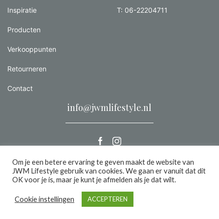
Inspiratie
T: 06-22204711
Producten
Verkooppunten
Retourneren
Contact
info@jwmlifestyle.nl
Om je een betere ervaring te geven maakt de website van
JWM Lifestyle gebruik van cookies. We gaan er vanuit dat dit
Alle rechten voorbehouden 2026 |
Privacy
OK voor je is, maar je kunt je afmelden als je dat wilt.
een we make it website
Cookie instellingen
ACCEPTEREN