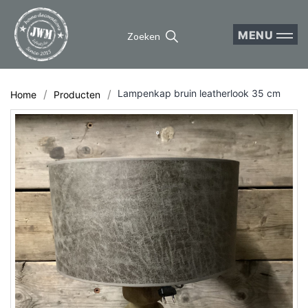
MENU
Zoeken
Lampenkap bruin leatherlook 35 cm
Home
Producten