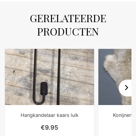
GERELATEERDE
PRODUCTEN
Hangkandelaar kaars luik
Konijnenva
€
9.95