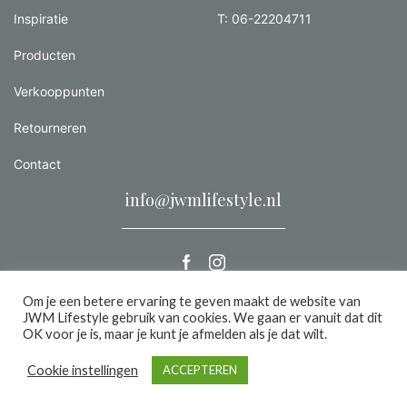
Inspiratie
T: 06-22204711
Producten
Verkooppunten
Retourneren
Contact
info@jwmlifestyle.nl
Om je een betere ervaring te geven maakt de website van
JWM Lifestyle gebruik van cookies. We gaan er vanuit dat dit
Alle rechten voorbehouden 2026 |
Privacy
OK voor je is, maar je kunt je afmelden als je dat wilt.
een we make it website
Cookie instellingen
ACCEPTEREN