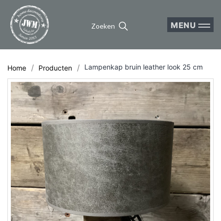
MENU
Zoeken
Lampenkap bruin leather look 25 cm
Home
Producten