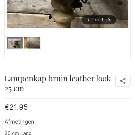
1
/ 2
Lampenkap bruin leather look
25 cm
€
21.95
Afmetingen:
25 cm Lang