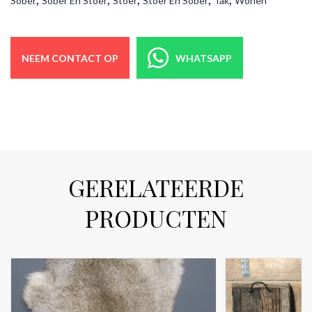
Sober
Sober En Stoer
Stoer
Stoer En Sober
Tak
Wonen
NEEM CONTACT OP
WHATSAPP
GERELATEERDE
PRODUCTEN