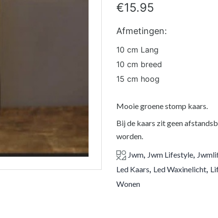
€
15.95
Afmetingen:
10 cm Lang
10 cm breed
15 cm hoog
Mooie groene stomp kaars.
Bij de kaars zit geen afstands
worden.
,
,
Jwm
Jwm Lifestyle
Jwmli
,
,
Led Kaars
Led Waxinelicht
Li
Wonen