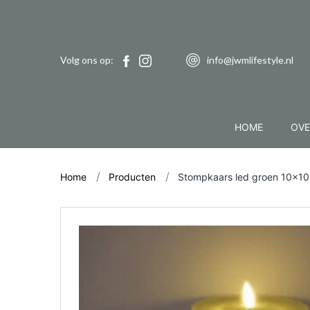
Volg ons op:
info@jwmlifestyle.nl
HOME
OVE
Home
Producten
Stompkaars led groen 10x1