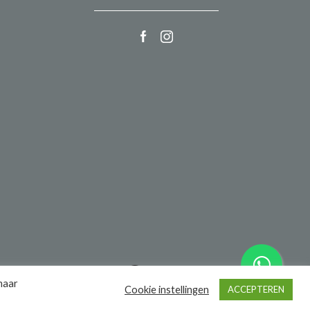
een we make it website
maar
Cookie instellingen
ACCEPTEREN