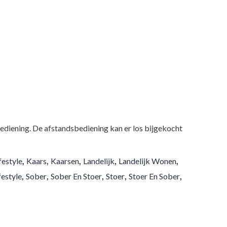
bediening. De afstandsbediening kan er los bijgekocht
,
,
,
,
,
festyle
Kaars
Kaarsen
Landelijk
Landelijk Wonen
,
,
,
,
,
festyle
Sober
Sober En Stoer
Stoer
Stoer En Sober