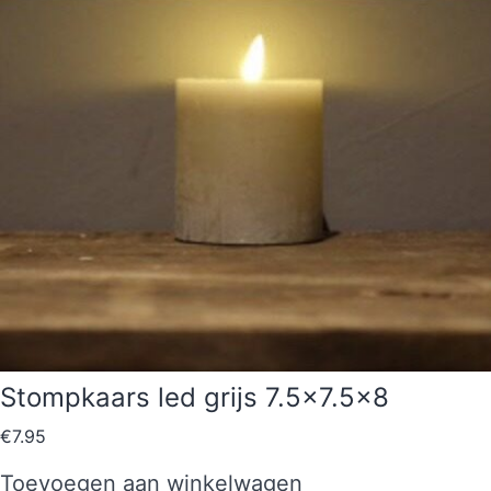
Stompkaars led grijs 7.5×7.5×8
€
7.95
Toevoegen aan winkelwagen