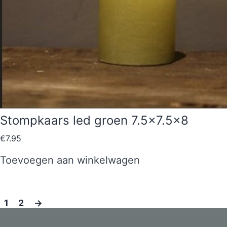
Stompkaars led groen 7.5×7.5×8
€
7.95
Toevoegen aan winkelwagen
1
2
→