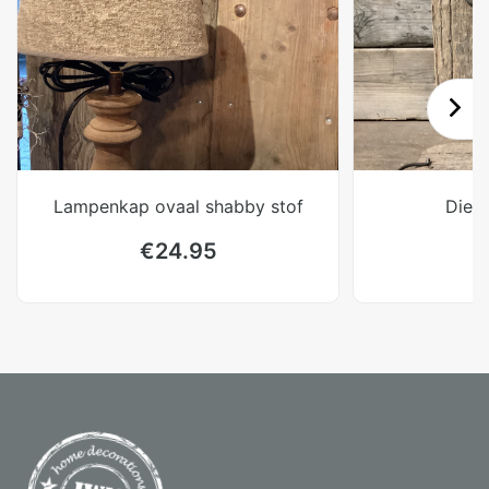
Lampenkap ovaal shabby stof
Dienb
€
24.95