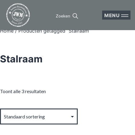
MENU
Zoeken
Home
/ Producten getagged “Stalraam”
Stalraam
Toont alle 3 resultaten