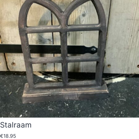
Stalraam
€
18.95