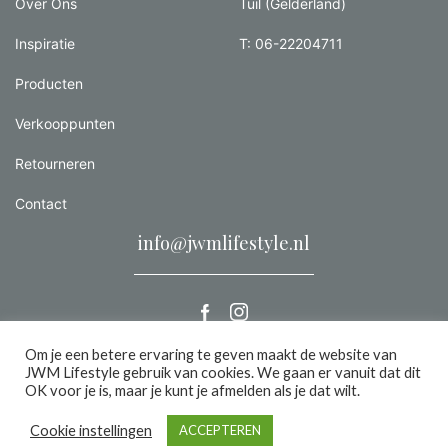
Over Ons
Tuil (Gelderland)
Inspiratie
T: 06-22204711
Producten
Verkooppunten
Retourneren
Contact
info@jwmlifestyle.nl
Om je een betere ervaring te geven maakt de website van
JWM Lifestyle gebruik van cookies. We gaan er vanuit dat dit
Alle rechten voorbehouden 2026 |
Privacy
OK voor je is, maar je kunt je afmelden als je dat wilt.
een we make it website
Cookie instellingen
ACCEPTEREN