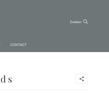
Zoeken
N
CONTACT
nd s