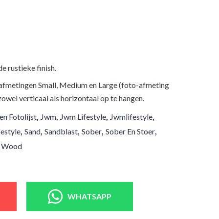
e rustieke finish.
 3 afmetingen Small, Medium en Large (foto-afmeting
owel verticaal als horizontaal op te hangen.
,
,
,
,
n Fotolijst
Jwm
Jwm Lifestyle
Jwmlifestyle
,
,
,
,
,
festyle
Sand
Sandblast
Sober
Sober En Stoer
,
Wood
WHATSAPP