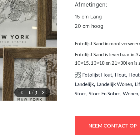
Afmetingen:
15 cm Lang
20 cm hoog
Fotolijst Sand in mooi verweerd
Fotolijst Sand is leverbaar in
10×15, 13×18 en 21×30) en is z
,
,
Fotolijst Hout
Hout
Houte
,
,
Landelijk
Landelijk Wonen
Li
1
/ 3
,
,
Stoer
Stoer En Sober
Wonen
NEEM CONTACT OP