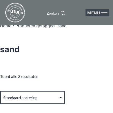
MENU
Zoeken
Home
/ Producten getagged “sand”
sand
Toont alle 3 resultaten