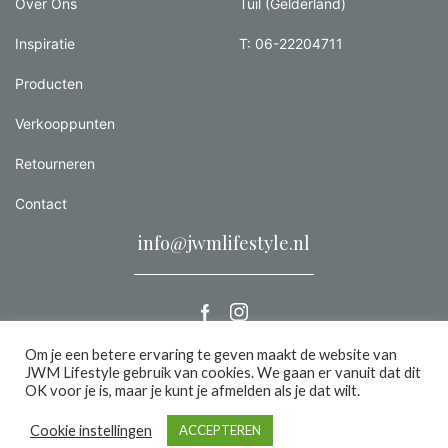
Over Ons
Tuil (Gelderland)
Inspiratie
T: 06-22204711
Producten
Verkooppunten
Retourneren
Contact
info@jwmlifestyle.nl
Om je een betere ervaring te geven maakt de website van
JWM Lifestyle gebruik van cookies. We gaan er vanuit dat dit
Alle rechten voorbehouden 2026 |
Privacy
OK voor je is, maar je kunt je afmelden als je dat wilt.
een we make it website
Cookie instellingen
ACCEPTEREN