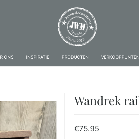
R ONS
INSPIRATIE
PRODUCTEN
VERKOOPPUNTE
Wandrek rai
€
75.95