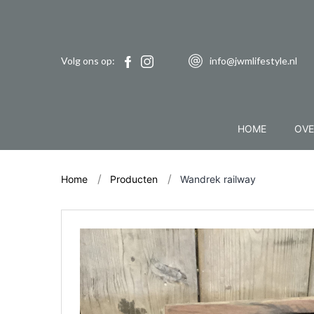
Volg ons op:
info@jwmlifestyle.nl
HOME
OVE
Home
Producten
Wandrek railway