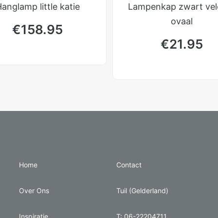
anglamp little katie
Lampenkap zwart vel
ovaal
€
158.95
€
21.95
Home
Contact
Over Ons
Tuil (Gelderland)
Inspiratie
T: 06-22204711