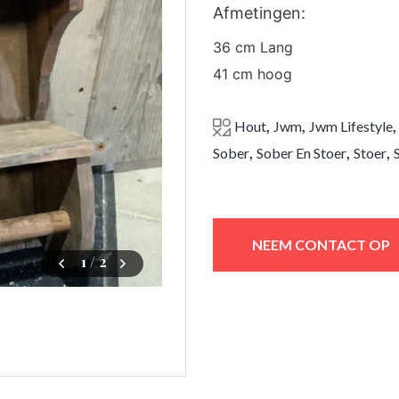
Afmetingen:
36 cm Lang
41 cm hoog
,
,
Hout
Jwm
Jwm Lifestyle
,
,
,
Sober
Sober En Stoer
Stoer
NEEM CONTACT OP
1
/ 2