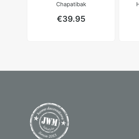
Chapatibak
H
€
39.95