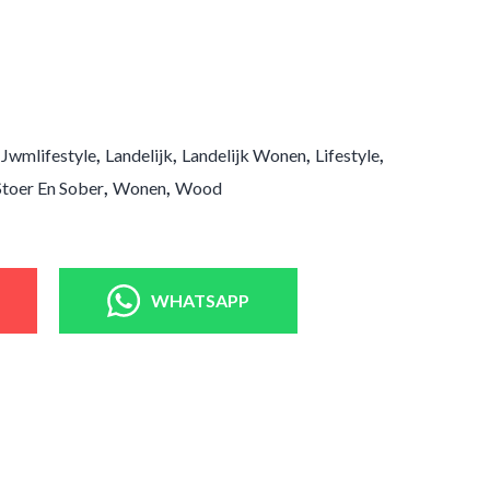
,
,
,
,
,
Jwmlifestyle
Landelijk
Landelijk Wonen
Lifestyle
,
,
Stoer En Sober
Wonen
Wood
WHATSAPP