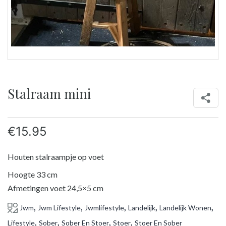
Stalraam mini
€
15.95
Houten stalraampje op voet
Hoogte 33 cm
Afmetingen voet 24,5×5 cm
,
,
,
,
,
Jwm
Jwm Lifestyle
Jwmlifestyle
Landelijk
Landelijk Wonen
,
,
,
,
Lifestyle
Sober
Sober En Stoer
Stoer
Stoer En Sober