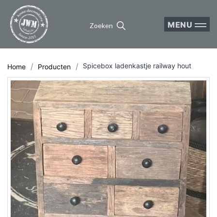
MENU
Zoeken
Spicebox ladenkastje railway hout
Home
Producten