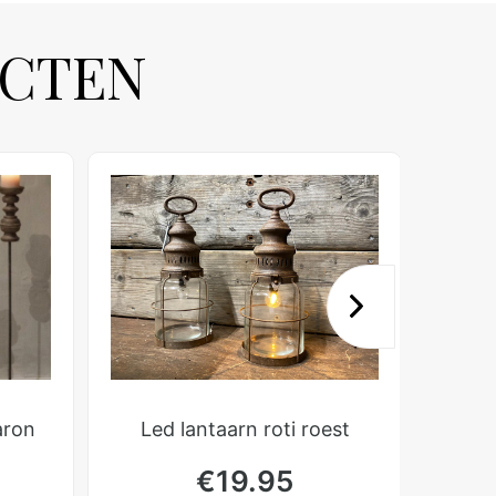
UCTEN
aron
Led lantaarn roti roest
€
19.95