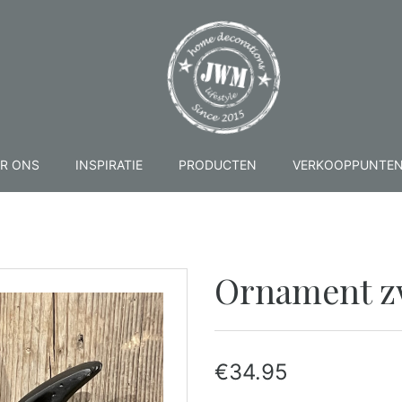
R ONS
INSPIRATIE
PRODUCTEN
VERKOOPPUNTE
Ornament zw
€
34.95