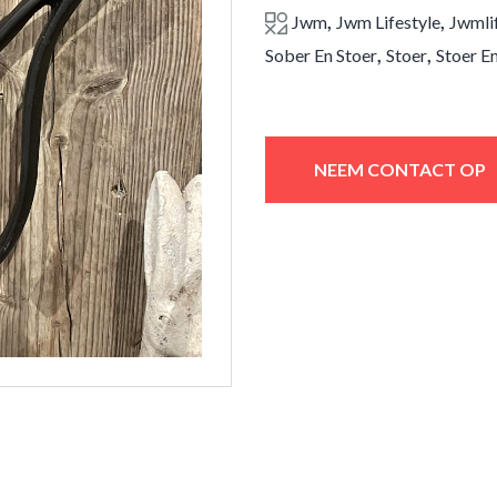
,
,
Jwm
Jwm Lifestyle
Jwmli
,
,
Sober En Stoer
Stoer
Stoer E
NEEM CONTACT OP