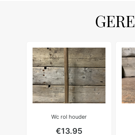
GERE
Wc rol houder
€
13.95