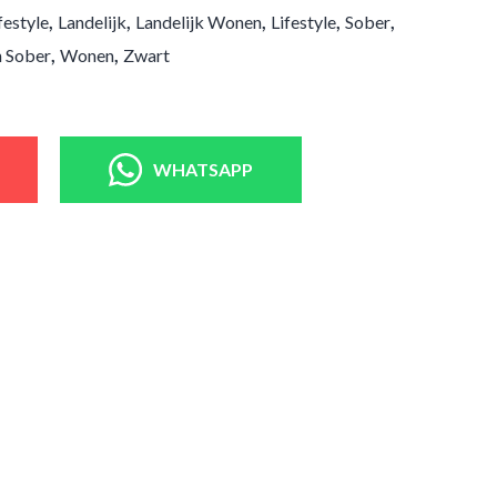
,
,
,
,
,
festyle
Landelijk
Landelijk Wonen
Lifestyle
Sober
,
,
n Sober
Wonen
Zwart
WHATSAPP