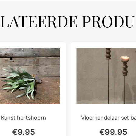
LATEERDE PROD
Kunst hertshoorn
Vloerkandelaar set b
€
9.95
€
99.95