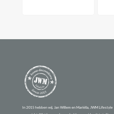
In 2015 hebben wij, Jan Willem en Mariëlla, JWM Lifestyle