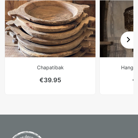
Chapatibak
Hanglam
€
39.95
€