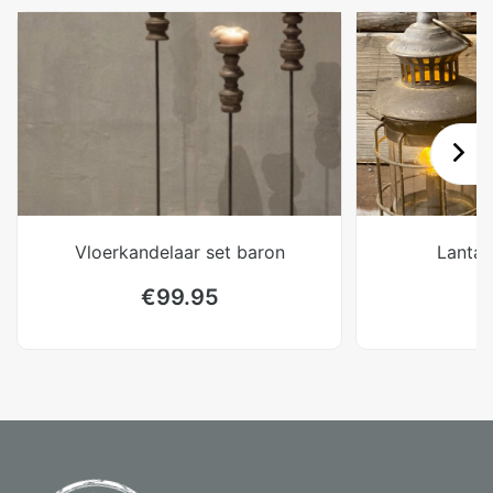
Vloerkandelaar set baron
Lantaa
€
99.95