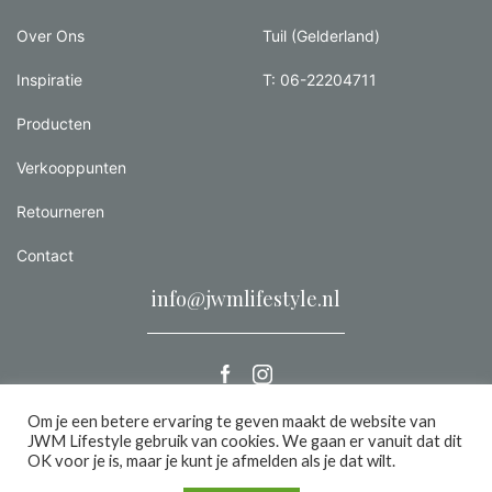
Over Ons
Tuil (Gelderland)
Inspiratie
T: 06-22204711
Producten
Verkooppunten
Retourneren
Contact
info@jwmlifestyle.nl
Om je een betere ervaring te geven maakt de website van
JWM Lifestyle gebruik van cookies. We gaan er vanuit dat dit
Alle rechten voorbehouden 2026 |
Privacy
OK voor je is, maar je kunt je afmelden als je dat wilt.
een we make it website