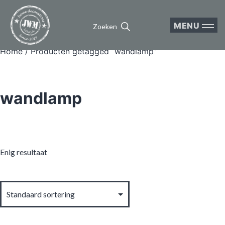
MENU
Zoeken
Home
/ Producten getagged “wandlamp”
wandlamp
Enig resultaat