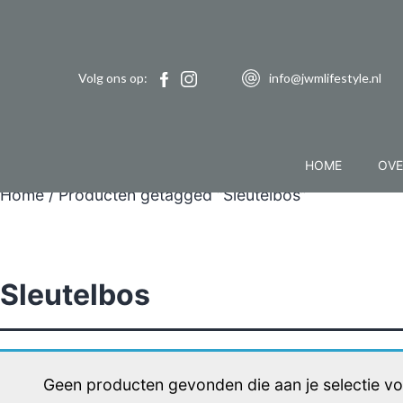
Volg ons op:
info@jwmlifestyle.nl
HOME
OVE
Home
/ Producten getagged “Sleutelbos”
Sleutelbos
Geen producten gevonden die aan je selectie vo