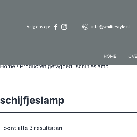
Volg ons op:
info@jwmlifestyle.nl
HOME
OVE
Home
/ Producten getagged “schijfjeslamp”
schijfjeslamp
Toont alle 3 resultaten