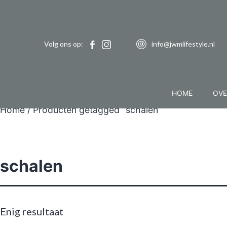
Volg ons op:
info@jwmlifestyle.nl
HOME
OVE
Home
/ Producten getagged “schalen”
schalen
Enig resultaat