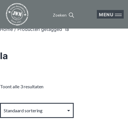
MENU
Zoeken
Home
/ Producten getagged “la”
la
Toont alle 3 resultaten