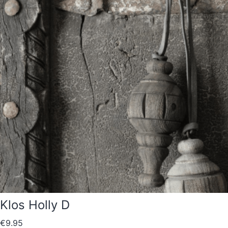
Klos Holly D
€
9.95