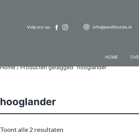
Volg ons op:
info@jwmlifestyle.nl
HOME
OVE
Home
/ Producten getagged “hooglander”
hooglander
Toont alle 2 resultaten