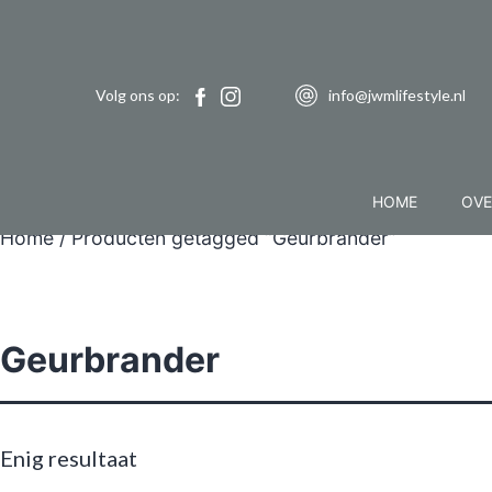
Volg ons op:
info@jwmlifestyle.nl
HOME
OVE
Home
/ Producten getagged “Geurbrander”
Geurbrander
Enig resultaat