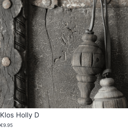
Klos Holly D
€
9.95