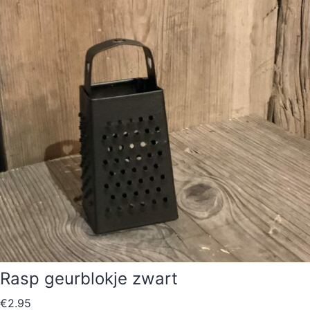
Rasp geurblokje zwart
€
2.95