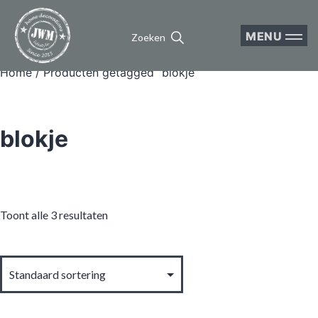
MENU
Zoeken
Home
/ Producten getagged “blokje”
blokje
Toont alle 3 resultaten