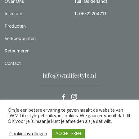
Over Ons
Tuil (Gelderland)
Inspiratie
T: 06-22204711
Producten
Verkooppunten
Retourneren
Contact
info@jwmlifestyle.nl
Om je een betere ervaring te geven maakt de website van
JWM Lifestyle gebruik van cookies. We gaan er vanuit dat dit
Alle rechten voorbehouden 2026 |
Privacy
OK voor je is, maar je kunt je afmelden als je dat wilt.
een we make it website
Cookie instellingen
ACCEPTEREN