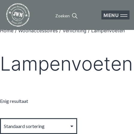
MENU
Zoeken
Home
/
Woonaccessoires
/
Verlichting
/ Lampenvoeten
Lampenvoeten
Enig resultaat