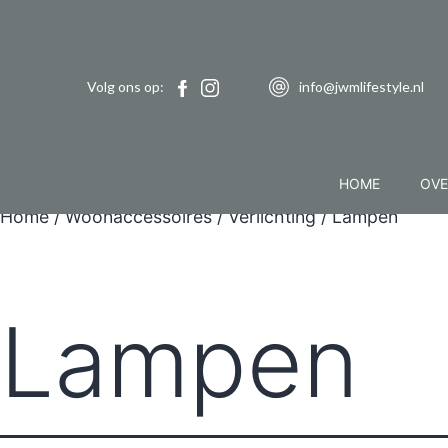
Volg ons op:
info@jwmlifestyle.nl
HOME
OVE
Home
/
Woonaccessoires
/
Verlichting
/ Lampen
Lampen