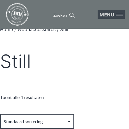
MENU
Zoeken
Home
/
Woonaccessoires
/ Still
Still
Toont alle 4 resultaten