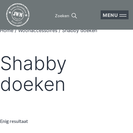
MENU
Zoeken
Home
/
Woonaccessoires
/ Shabby doeken
Shabby
doeken
Enig resultaat