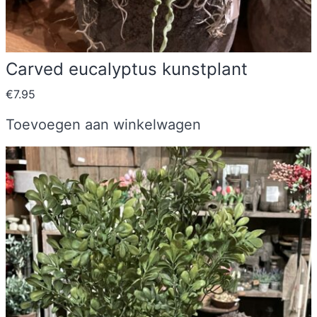
Carved eucalyptus kunstplant
€
7.95
Toevoegen aan winkelwagen