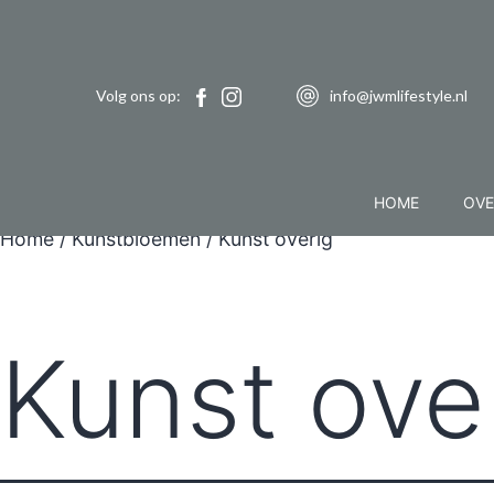
Volg ons op:
info@jwmlifestyle.nl
HOME
OVE
Home
/
Kunstbloemen
/ Kunst overig
Kunst ove