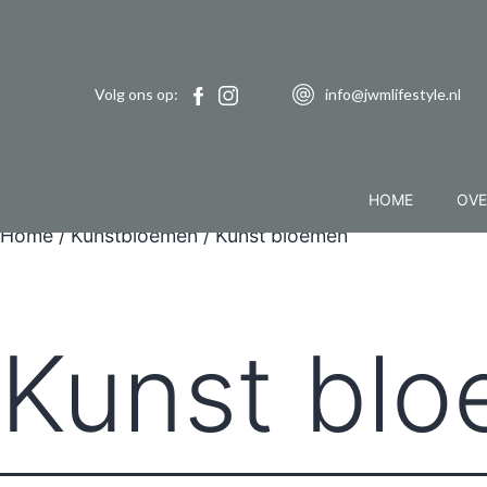
Volg ons op:
info@jwmlifestyle.nl
HOME
OVE
Home
/
Kunstbloemen
/ Kunst bloemen
Kunst bl