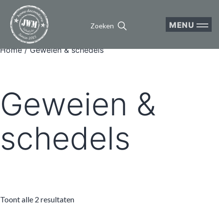
MENU
Zoeken
Home
/ Geweien & schedels
Geweien &
schedels
Toont alle 2 resultaten